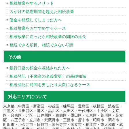
相続放棄をするメリット
３か月の熟慮期間を超えた相続放棄
借金を相続してしまった方へ
相続放棄をおすすめするケース
相続放棄に迷ったら相続放棄の期限の延長
相続できる項目、相続できない項目
その他
銀行口座の預金を凍結された方へ
相続登記（不動産の名義変更）の基礎知識
相続登記に時間を要したり大変になるケース
対応エリアについて
東京都（中野区・新宿区・杉並区・練馬区・豊島区・板橋区・渋谷区・
目黒区・世田谷区・港区・品川区・大田区・千代田区・中央区・文京
区・台東区・北区・江戸川区・葛飾区・墨田区・江東区・荒川区・足立
区・八王子市・立川市・武蔵野市・三鷹市・府中市・昭島市・調布市・
町田市・小金井市・日野市・国分寺市・国立市・狛江市・東大和市・武